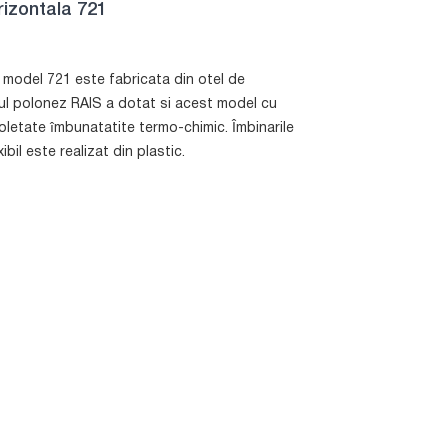
rizontala 721
g model 721 este fabricata din otel de
ul polonez RAIS a dotat si acest model cu
oletate îmbunatatite termo-chimic. Îmbinarile
ibil este realizat din plastic.