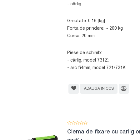
- cârlig.
Greutate: 0,16 [kg]
Forta de prindere: ~ 200 kg
Cursa: 20 mm
Piese de schimb:
- cârlig, model 731Z;
- arc fi4mm, model 721/731K.
ADAUGA IN COS
Clema de fixare cu carlig o