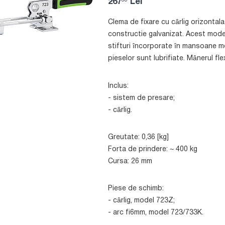
80
267
Lei
Clema de fixare cu cârlig orizontal
constructie galvanizat. Acest model
stifturi încorporate în mansoane m
pieselor sunt lubrifiate. Mânerul flex
Inclus:
- sistem de presare;
- cârlig.
Greutate: 0,36 [kg]
Forta de prindere: ~ 400 kg
Cursa: 26 mm
Piese de schimb:
- cârlig, model 723Z;
- arc fi6mm, model 723/733K.