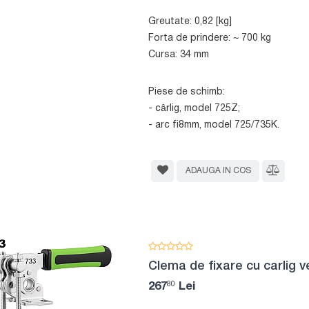
Greutate: 0,82 [kg]
Forta de prindere: ~ 700 kg
Cursa: 34 mm
Piese de schimb:
- cârlig, model 725Z;
- arc fi8mm, model 725/735K.
ADAUGA IN COS
Clema de fixare cu carlig v
80
267
Lei