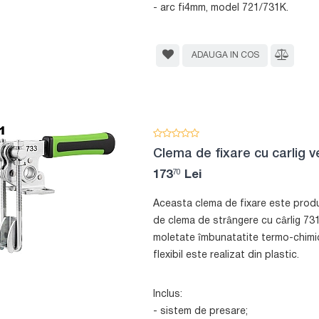
- arc fi4mm, model 721/731K.
ADAUGA IN COS
Clema de fixare cu carlig v
70
173
Lei
Aceasta clema de fixare este produ
de clema de strângere cu cârlig 731
moletate îmbunatatite termo-chimic.
flexibil este realizat din plastic.
Inclus:
- sistem de presare;