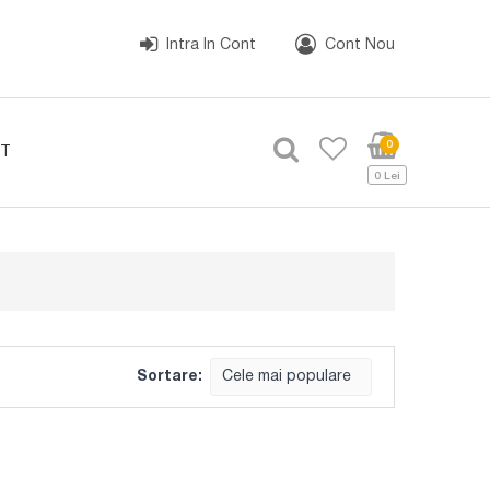
Intra In Cont
Cont Nou
0
T
0 Lei
Sortare:
Cele mai populare