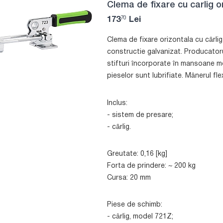
Clema de fixare cu carlig o
70
173
Lei
Clema de fixare orizontala cu cârli
constructie galvanizat. Producator
stifturi încorporate în mansoane m
pieselor sunt lubrifiate. Mânerul flex
Inclus:
- sistem de presare;
- cârlig.
Greutate: 0,16 [kg]
Forta de prindere: ~ 200 kg
Cursa: 20 mm
Piese de schimb:
- cârlig, model 721Z;