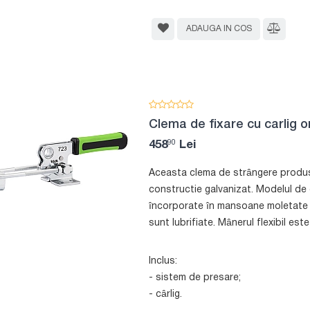
ADAUGA IN COS
Clema de fixare cu carlig o
90
458
Lei
Aceasta clema de strângere produsa
constructie galvanizat. Modelul de c
încorporate în mansoane moletate î
sunt lubrifiate. Mânerul flexibil este
Inclus:
- sistem de presare;
- cârlig.