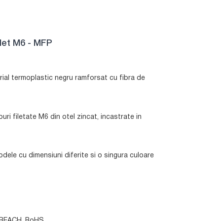
ilet M6 - MFP
rial termoplastic negru ramforsat cu fibra de
buri filetate M6 din otel zincat, incastrate in
dele cu dimensiuni diferite si o singura culoare
e: REACH, RoHS