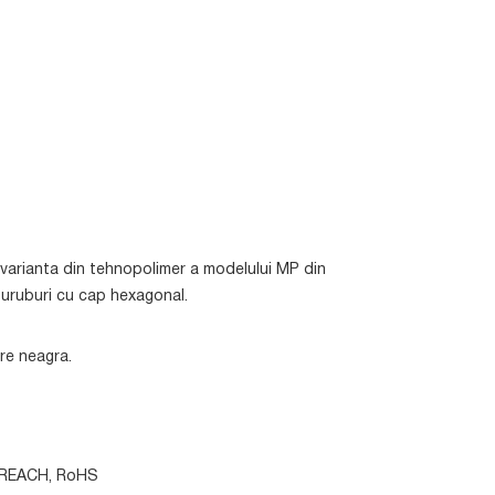
varianta din tehnopolimer a modelului MP din
suruburi cu cap hexagonal.
re neagra.
e: REACH, RoHS