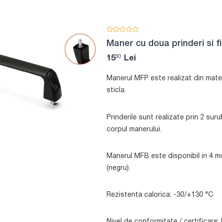
Maner cu doua prinderi si f
90
15
Lei
Manerul MFP este realizat din mate
sticla.
Prinderile sunt realizate prin 2 suru
corpul manerului.
Manerul MFB este disponibil in 4 mo
(negru).
Rezistenta calorica: -30/+130 °C
Nivel de conformitate / certificar