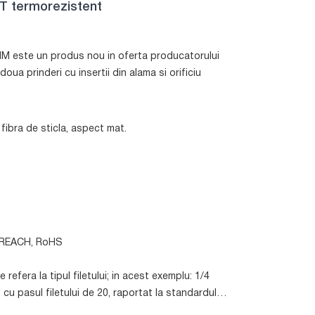
MT termorezistent
M este un produs nou in oferta producatorului
oua prinderi cu insertii din alama si orificiu
fibra de sticla, aspect mat.
e: REACH, RoHS
refera la tipul filetului; in acest exemplu: 1/4
h, cu pasul filetului de 20, raportat la standardul