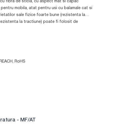
 cu fibra de sticla, cu aspect mat si capac
 pentru mobila, atat pentru usi cu balamale cat si
ietatilor sale fizice foarte bune (rezistenta la
ezistenta la tractiune) poate fi folosit de
e: REACH, RoHS
ratura - MF/AT