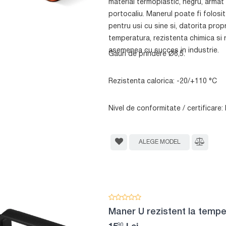
material termoplastic, negru, armat
portocaliu. Manerul poate fi folosit
pentru usi cu sine si, datorita propr
temperatura, rezistenta chimica si r
asemenea cu succes in industrie.
Gauri de prindere Ø6,5.
Rezistenta calorica: -20/+110 °C
Nivel de conformitate / certificar
ALEGE MODEL
Maner U rezistent la tempe
90