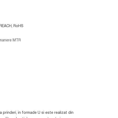
e: REACH, RoHS
 manere MTR
rinderi, in formade U si este realizat din