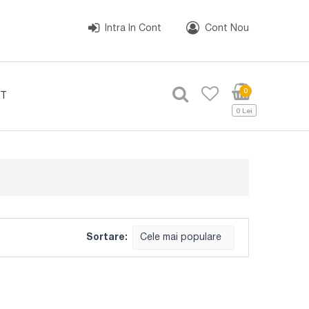
Intra In Cont
Cont Nou
0
T
0 Lei
Sortare:
Cele mai populare