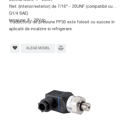
filet: (interior/exterior) de 7/16" - 20UNF (compatibil cu
G1/4 SAE)
tensiune: 8 - 28Vdc
Traductorul de presiune PP30 este folosit cu succes in
aplicatii de incalzire si refrigerare.
ALEGE MODEL