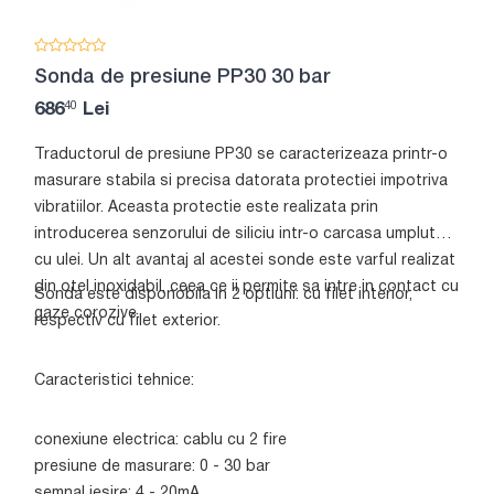
Sonda de presiune PP30 30 bar
40
686
Lei
Traductorul de presiune PP30 se caracterizeaza printr-o
masurare stabila si precisa datorata protectiei impotriva
vibratiilor. Aceasta protectie este realizata prin
introducerea senzorului de siliciu intr-o carcasa umpluta
cu ulei. Un alt avantaj al acestei sonde este varful realizat
din otel inoxidabil, ceea ce ii permite sa intre in contact cu
Sonda este disponobila in 2 optiuni: cu filet interior,
gaze corozive.
respectiv cu filet exterior.
Caracteristici tehnice:
conexiune electrica: cablu cu 2 fire
presiune de masurare: 0 - 30 bar
semnal iesire: 4 - 20mA