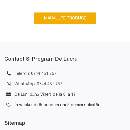
SAE
- presiune maxima: 45 bar
MAI MULTE PRODUSE
- inclus cui depresor pentru deschidere ventil
Contact Si Program De Lucru
Telefon: 0744 451 757
WhatsApp: 0744 451 757
De Luni până Vineri, de la 8 la 17.
În weekend răspundem dacă primim solicitări.
Sitemap