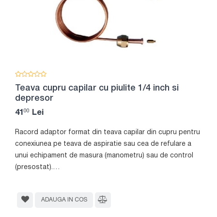
Teava cupru capilar cu piulite 1/4 inch si
depresor
00
41
Lei
Racord adaptor format din teava capilar din cupru pentru
conexiunea pe teava de aspiratie sau cea de refulare a
unui echipament de masura (manometru) sau de control
(presostat).
Detalii tehnice:
ADAUGA IN COS
- lungimea tevii capilar: 1000 mm
- la fiecare capat are o piulita cu dimensiunea 1/4", filet