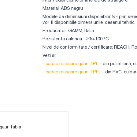
intermediul clemelor laterale de strangere.
Material: ABS negru
Modele de dimensiuni disponibile: 8 - prin se
vor fi disponibile dimensiunile, desenul tehnic,
Producator: GAMM, Italia
Rezistenta calorica: -20/+100 °C
Nivel de conformitate / certificare: REACH, 
Vezi si:
-
capac mascare gauri TPL
- din polietilena, c
-
capac mascare gauri TPFL
- din PVC, culoa
gauri tabla