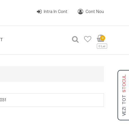
Intra In Cont
Cont Nou
0
T
0 Lei
STOCUL
VEZI TOT
031