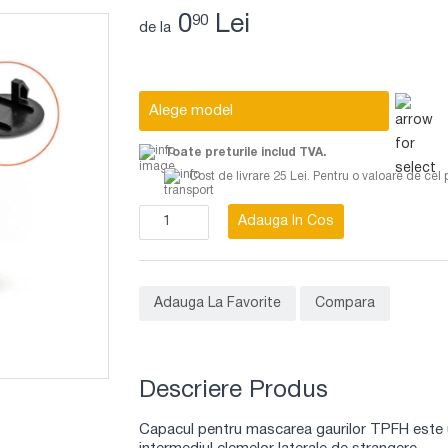
0
Lei
90
de la
Alege model
Toate preturile includ TVA.
Cost de livrare 25 Lei. Pentru o valoare de cel 
Adauga In Cos
Adauga La Favorite
Compara
Descriere Produs
Capacul pentru mascarea gaurilor TPFH este u