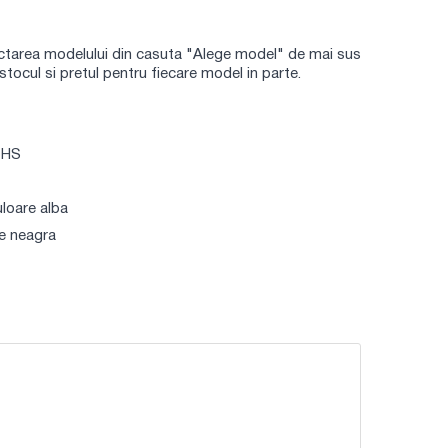
lectarea modelului din casuta "Alege model" de mai sus
 stocul si pretul pentru fiecare model in parte.
RoHS
uloare alba
re neagra