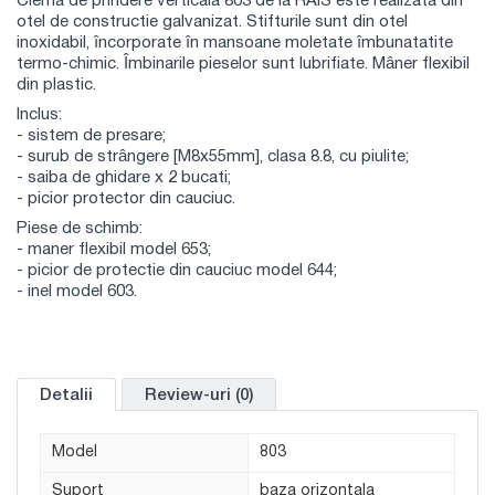
Clema de prindere verticala 803 de la RAIS este realizata din
otel de constructie galvanizat. Stifturile sunt din otel
inoxidabil, încorporate în mansoane moletate îmbunatatite
termo-chimic. Îmbinarile pieselor sunt lubrifiate. Mâner flexibil
din plastic.
Inclus:
- sistem de presare;
- surub de strângere [M8x55mm], clasa 8.8, cu piulite;
- saiba de ghidare x 2 bucati;
- picior protector din cauciuc.
Piese de schimb:
- maner flexibil model 653;
- picior de protectie din cauciuc model 644;
- inel model 603.
Detalii
Review-uri (0)
Model
803
Suport
baza orizontala