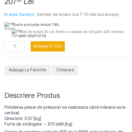
207
Lei
80
In stoc furnizor
(termen de livrare cca 7-10 zile lucratoare)
Toate preturile includ TVA.
Cost de livrare 25 Lei. Pentru o valoare de cel putin 400, livrarea
este
GRATUITA
.
Adauga In Cos
Adauga La Favorite
Compara
Descriere Produs
Prinderea piesei de prelucrat se realizeaza când mânerul este
vertical.
Greutate: 0,37 [kg]
Forta de strângere: ~ 210 daN [kg]