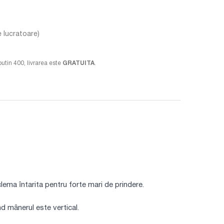
e lucratoare)
putin 400, livrarea este
GRATUITA
.
ema întarita pentru forte mari de prindere.
nd mânerul este vertical.