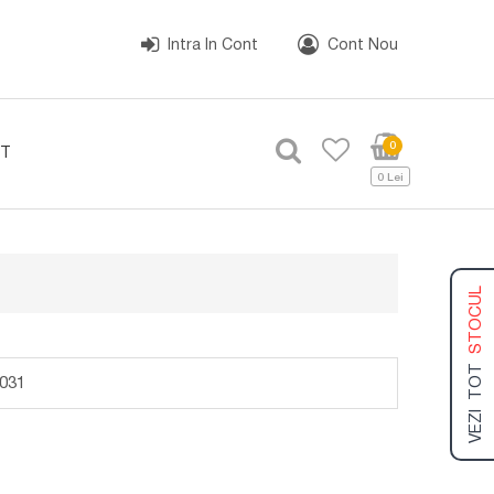
Intra In Cont
Cont Nou
0
T
0 Lei
STOCUL
VEZI TOT
031