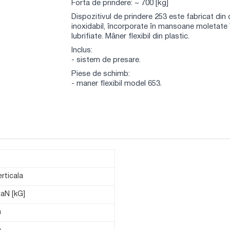
Forta de prindere: ~ 700 [kg]
Dispozitivul de prindere 253 este fabricat din o
inoxidabil, încorporate în mansoane moletate 
lubrifiate. Mâner flexibil din plastic.
Inclus:
- sistem de presare.
Piese de schimb:
- maner flexibil model 653.
rticala
daN [kG]
m