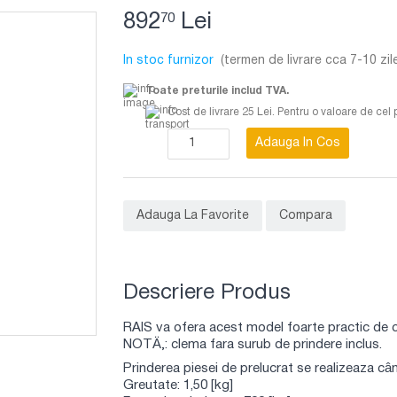
892
Lei
70
In stoc furnizor
(termen de livrare cca 7-10 zil
Toate preturile includ TVA.
Cost de livrare 25 Lei. Pentru o valoare de cel 
Adauga In Cos
Adauga La Favorite
Compara
Descriere Produs
RAIS va ofera acest model foarte practic de cl
NOTÄ‚: clema fara surub de prindere inclus.
Prinderea piesei de prelucrat se realizeaza câ
Greutate: 1,50 [kg]