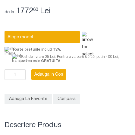
1772
Lei
60
de la
Alege model
Toate preturile includ TVA.
Cost de livrare 25 Lei. Pentru o valoare de cel putin 400 Lei,
livrarea este
GRATUITA
.
Adauga In Cos
Adauga La Favorite
Compara
Descriere Produs