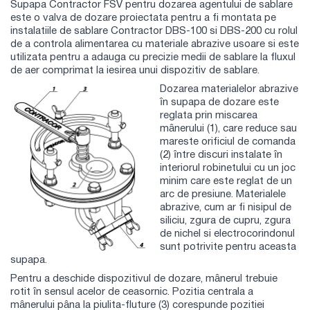
Supapa Contractor FSV pentru dozarea agentului de sablare
este o valva de dozare proiectata pentru a fi montata pe
instalatiile de sablare Contractor DBS-100 si DBS-200 cu rolul
de a controla alimentarea cu materiale abrazive usoare si este
utilizata pentru a adauga cu precizie medii de sablare la fluxul
de aer comprimat la iesirea unui dispozitiv de sablare.
Dozarea materialelor abrazive
în supapa de dozare este
reglata prin miscarea
mânerului (1), care reduce sau
mareste orificiul de comanda
(2) între discuri instalate în
interiorul robinetului cu un joc
minim care este reglat de un
arc de presiune. Materialele
abrazive, cum ar fi nisipul de
siliciu, zgura de cupru, zgura
de nichel si electrocorindonul
sunt potrivite pentru aceasta
supapa.
Pentru a deschide dispozitivul de dozare, mânerul trebuie
rotit în sensul acelor de ceasornic. Pozitia centrala a
mânerului pâna la piulita-fluture (3) corespunde pozitiei